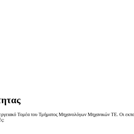
τητας
γειακό Τομέα του Τμήματος Μηχανολόγων Μηχανικών ΤΕ. Οι εκπαιδε
ές: