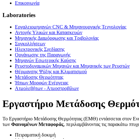
Επικοινωνία
Laboratories
Εργαλειομηχανών CNC & Μηχανουργικής Τεχνολογίας
Αντοχής Υλικών και Κατασκευών
Μηχανικής Διαμόρφωσης και Τριβολογίας
Συγκολλήσεων
Ηλεκτρονικής Σχεδίασης
Οργάνωσης της Παραγωγής
Μηχανών Εσωτερικής Καύσης
Ρευστοδυναμικών Μηχανών και Μηχανικής των Ρευστών
Θέρμανσης Ψύξης και Κλιματισμού
Μετάδοσης Θερμότητας
Ήπιων Μορφών Ενέργειας
Ατμολεβήτων - Ατμοστροβίλων
Εργαστήριο Μετάδοσης Θερμό
Το Εργαστήριο Μετάδοσης Θερμότητας (ΕΜΘ) εντάσσεται στον Ενερ
των
Φαινομένων Μεταφοράς
, περιλαμβάνοντας τις παρακάτω πτυχ
Πειραματική δοκιμή