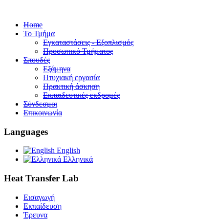
Home
Το Τμήμα
Εγκαταστάσεις - Εξοπλισμός
Προσωπικό Τμήματος
Σπουδές
Εξάμηνα
Πτυχιακή εργασία
Πρακτική άσκηση
Εκπαιδευτικές εκδρομές
Σύνδεσμοι
Επικοινωνία
Languages
English
Ελληνικά
Heat Transfer Lab
Εισαγωγή
Εκπαίδευση
Έρευνα